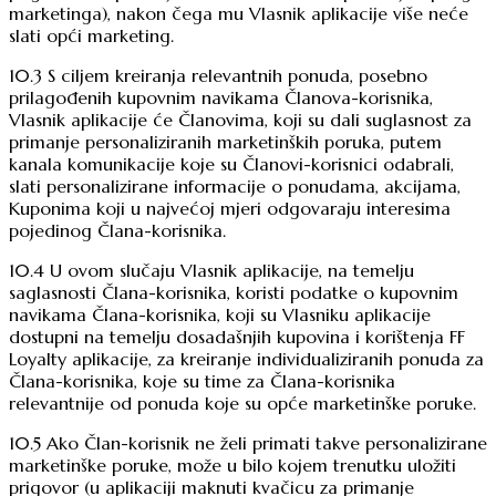
marketinga), nakon čega mu Vlasnik aplikacije više neće
slati opći marketing.
10.3 S ciljem kreiranja relevantnih ponuda, posebno
prilagođenih kupovnim navikama Članova-korisnika,
Vlasnik aplikacije će Članovima, koji su dali suglasnost za
primanje personaliziranih marketinških poruka, putem
kanala komunikacije koje su Članovi-korisnici odabrali,
slati personalizirane informacije o ponudama, akcijama,
Kuponima koji u najvećoj mjeri odgovaraju interesima
pojedinog Člana-korisnika.
10.4 U ovom slučaju Vlasnik aplikacije, na temelju
saglasnosti Člana-korisnika, koristi podatke o kupovnim
navikama Člana-korisnika, koji su Vlasniku aplikacije
dostupni na temelju dosadašnjih kupovina i korištenja FF
Loyalty aplikacije, za kreiranje individualiziranih ponuda za
Člana-korisnika, koje su time za Člana-korisnika
relevantnije od ponuda koje su opće marketinške poruke.
10.5 Ako Član-korisnik ne želi primati takve personalizirane
marketinške poruke, može u bilo kojem trenutku uložiti
prigovor (u aplikaciji maknuti kvačicu za primanje