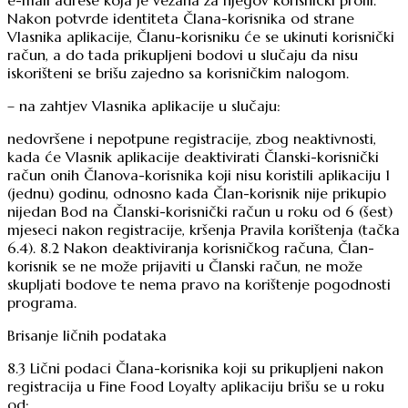
Nakon potvrde identiteta Člana-korisnika od strane
Vlasnika aplikacije, Članu-korisniku će se ukinuti korisnički
račun, a do tada prikupljeni bodovi u slučaju da nisu
iskorišteni se brišu zajedno sa korisničkim nalogom.
– na zahtjev Vlasnika aplikacije u slučaju:
nedovršene i nepotpune registracije, zbog neaktivnosti,
kada će Vlasnik aplikacije deaktivirati Članski-korisnički
račun onih Članova-korisnika koji nisu koristili aplikaciju 1
(jednu) godinu, odnosno kada Član-korisnik nije prikupio
nijedan Bod na Članski-korisnički račun u roku od 6 (šest)
mjeseci nakon registracije, kršenja Pravila korištenja (tačka
6.4). 8.2 Nakon deaktiviranja korisničkog računa, Član-
korisnik se ne može prijaviti u Članski račun, ne može
skupljati bodove te nema pravo na korištenje pogodnosti
programa.
Brisanje ličnih podataka
8.3 Lični podaci Člana-korisnika koji su prikupljeni nakon
registracija u Fine Food Loyalty aplikaciju brišu se u roku
od: