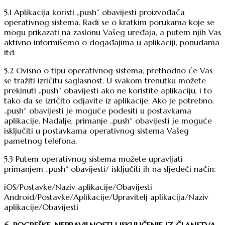
5.1 Aplikacija koristi „push“ obavijesti proizvođača
operativnog sistema. Radi se o kratkim porukama koje se
mogu prikazati na zaslonu Vašeg uređaja, a putem njih Vas
aktivno informišemo o događajima u aplikaciji, ponudama
itd.
5.2 Ovisno o tipu operativnog sistema, prethodno će Vas
se tražiti izričitu saglasnost. U svakom trenutku možete
prekinuti „push“ obavijesti ako ne koristite aplikaciju, i to
tako da se izričito odjavite iz aplikacije. Ako je potrebno,
„push“ obavijesti je moguće podesiti u postavkama
aplikacije. Nadalje, primanje „push“ obavijesti je moguće
isključiti u postavkama operativnog sistema Vašeg
pametnog telefona.
5.3 Putem operativnog sistema možete upravljati
primanjem „push“ obavijesti/ isključiti ih na sljedeći način:
iOS/Postavke/Naziv aplikacije/Obavijesti
Android/Postavke/Aplikacije/Upravitelj aplikacija/Naziv
aplikacije/Obavijesti
6. POGREŠKE, NEPRAVILNOSTI I ISKLJUČENJE IZ ČLANSTVA