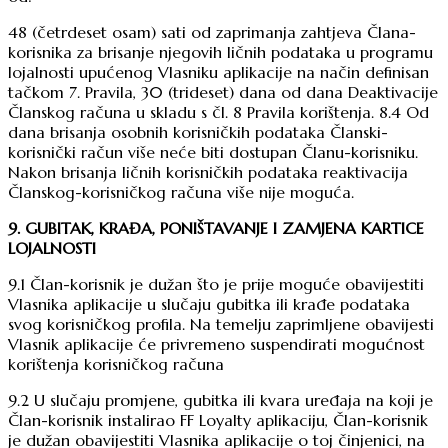
48 (četrdeset osam) sati od zaprimanja zahtjeva Člana-
korisnika za brisanje njegovih ličnih podataka u programu
lojalnosti upućenog Vlasniku aplikacije na način definisan
tačkom 7. Pravila, 30 (trideset) dana od dana Deaktivacije
Članskog računa u skladu s čl. 8 Pravila korištenja. 8.4 Od
dana brisanja osobnih korisničkih podataka Članski-
korisnički račun više neće biti dostupan Članu-korisniku.
Nakon brisanja ličnih korisničkih podataka reaktivacija
Članskog-korisničkog računa više nije moguća.
9. GUBITAK, KRAĐA, PONIŠTAVANJE I ZAMJENA KARTICE
LOJALNOSTI
9.1 Član-korisnik je dužan što je prije moguće obavijestiti
Vlasnika aplikacije u slučaju gubitka ili krađe podataka
svog korisničkog profila. Na temelju zaprimljene obavijesti
Vlasnik aplikacije će privremeno suspendirati mogućnost
korištenja korisničkog računa
9.2 U slučaju promjene, gubitka ili kvara uređaja na koji je
Član-korisnik instalirao FF Loyalty aplikaciju, Član-korisnik
je dužan obavijestiti Vlasnika aplikacije o toj činjenici, na