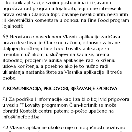
– korisnik aplikacije svojim postupcima ili izjavama
ugrožava rad programa lojalnosti, legitimne interese ili
prava ostalih Članova (npr. davanje nezakonitih, neistinitih
ili klevetničkih komentara u odnosu na Fine Food program
lojalnosti)
6.5 Neovisno o navedenom Vlasnik aplikacije zadržava
pravo deaktivacije Članskog računa, odnosno zabrane
daljnjeg korištenja Fine Food Loyalty aplikacije sa
trenutnim učinkom, u slučajevima kada se, prema
slobodnoj procjeni Vlasnika aplikacije, radi o kršenju
uslova korištenja, a posebno ako je to nužno radi
uklanjanja nastanka štete za Vlasnika aplikacije ili treće
osobe.
7. KOMUNIKACIJA, PRIGOVORI, RJEŠAVANJE SPOROVA
7.1 Za podršku i informacije kao i za bilo koji vid prigovora
u vezi s FF Loyalty programom Član-korisnik se može
obratiti Kontakt centru putem: e-pošte upućene na
info@finefood.ba
7.2 Vlasnik aplikacije ukoliko nije u mogućnosti pozitivno