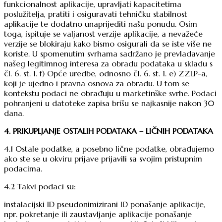
funkcionalnost aplikacije, upravljati kapacitetima
poslužitelja, pratiti i osiguravati tehničku stabilnost
aplikacije te dodatno unaprijediti našu ponudu. Osim
toga, ispituje se valjanost verzije aplikacije, a nevažeće
verzije se blokiraju kako bismo osigurali da se iste više ne
koriste. U spomenutim svrhama sadržano je prevladavanje
našeg legitimnog interesa za obradu podataka u skladu s
čl. 6. st. 1. f) Opće uredbe, odnosno čl. 6. st. 1. e) ZZLP-a,
koji je ujedno i pravna osnova za obradu. U tom se
kontekstu podaci ne obrađuju u marketinške svrhe. Podaci
pohranjeni u datoteke zapisa brišu se najkasnije nakon 30
dana.
4. PRIKUPLJANJE OSTALIH PODATAKA – LIČNIH PODATAKA
4.1 Ostale podatke, a posebno lične podatke, obrađujemo
ako ste se u okviru prijave prijavili sa svojim pristupnim
podacima.
4.2 Takvi podaci su:
instalacijski ID pseudonimizirani ID ponašanje aplikacije,
npr. pokretanje ili zaustavljanje aplikacije ponašanje