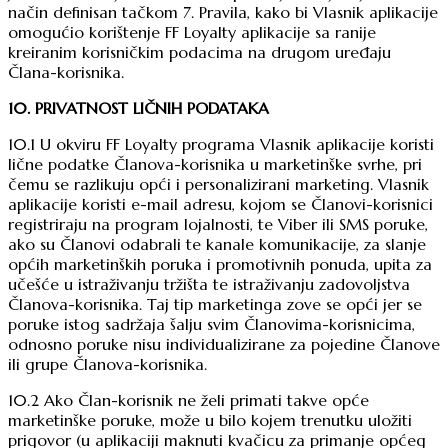
način definisan tačkom 7. Pravila, kako bi Vlasnik aplikacije
omogućio korištenje FF Loyalty aplikacije sa ranije
kreiranim korisničkim podacima na drugom uređaju
Člana-korisnika.
10. PRIVATNOST LIČNIH PODATAKA
10.1 U okviru FF Loyalty programa Vlasnik aplikacije koristi
lične podatke Članova-korisnika u marketinške svrhe, pri
čemu se razlikuju opći i personalizirani marketing. Vlasnik
aplikacije koristi e-mail adresu, kojom se Članovi-korisnici
registriraju na program lojalnosti, te Viber ili SMS poruke,
ako su Članovi odabrali te kanale komunikacije, za slanje
općih marketinških poruka i promotivnih ponuda, upita za
učešće u istraživanju tržišta te istraživanju zadovoljstva
Članova-korisnika. Taj tip marketinga zove se opći jer se
poruke istog sadržaja šalju svim Članovima-korisnicima,
odnosno poruke nisu individualizirane za pojedine Članove
ili grupe Članova-korisnika.
10.2 Ako Član-korisnik ne želi primati takve opće
marketinške poruke, može u bilo kojem trenutku uložiti
prigovor (u aplikaciji maknuti kvačicu za primanje općeg