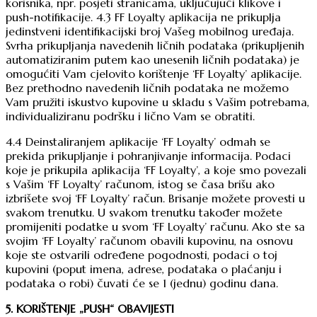
korisnika, npr. posjeti stranicama, uključujući klikove i
push-notifikacije. 4.3 FF Loyalty aplikacija ne prikuplja
jedinstveni identifikacijski broj Vašeg mobilnog uređaja.
Svrha prikupljanja navedenih ličnih podataka (prikupljenih
automatiziranim putem kao unesenih ličnih podataka) je
omogućiti Vam cjelovito korištenje ‘FF Loyalty’ aplikacije.
Bez prethodno navedenih ličnih podataka ne možemo
Vam pružiti iskustvo kupovine u skladu s Vašim potrebama,
individualiziranu podršku i lično Vam se obratiti.
4.4 Deinstaliranjem aplikacije ‘FF Loyalty’ odmah se
prekida prikupljanje i pohranjivanje informacija. Podaci
koje je prikupila aplikacija ‘FF Loyalty’, a koje smo povezali
s Vašim ‘FF Loyalty’ računom, istog se časa brišu ako
izbrišete svoj ‘FF Loyalty’ račun. Brisanje možete provesti u
svakom trenutku. U svakom trenutku također možete
promijeniti podatke u svom ‘FF Loyalty’ računu. Ako ste sa
svojim ‘FF Loyalty’ računom obavili kupovinu, na osnovu
koje ste ostvarili određene pogodnosti, podaci o toj
kupovini (poput imena, adrese, podataka o plaćanju i
podataka o robi) čuvati će se 1 (jednu) godinu dana.
5. KORIŠTENJE „PUSH“ OBAVIJESTI