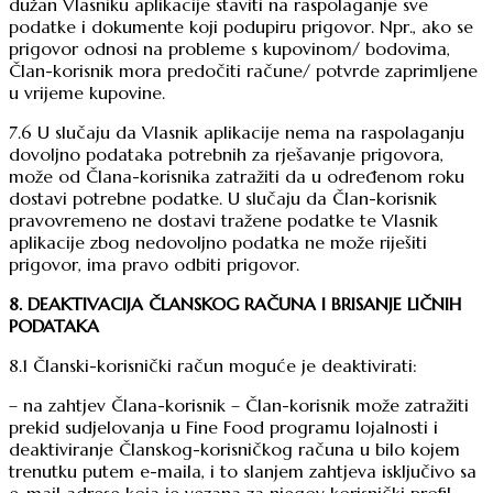
dužan Vlasniku aplikacije staviti na raspolaganje sve
podatke i dokumente koji podupiru prigovor. Npr., ako se
prigovor odnosi na probleme s kupovinom/ bodovima,
Član-korisnik mora predočiti račune/ potvrde zaprimljene
u vrijeme kupovine.
7.6 U slučaju da Vlasnik aplikacije nema na raspolaganju
dovoljno podataka potrebnih za rješavanje prigovora,
može od Člana-korisnika zatražiti da u određenom roku
dostavi potrebne podatke. U slučaju da Član-korisnik
pravovremeno ne dostavi tražene podatke te Vlasnik
aplikacije zbog nedovoljno podatka ne može riješiti
prigovor, ima pravo odbiti prigovor.
8. DEAKTIVACIJA ČLANSKOG RAČUNA I BRISANJE LIČNIH
PODATAKA
8.1 Članski-korisnički račun moguće je deaktivirati:
– na zahtjev Člana-korisnik – Član-korisnik može zatražiti
prekid sudjelovanja u Fine Food programu lojalnosti i
deaktiviranje Članskog-korisničkog računa u bilo kojem
trenutku putem e-maila, i to slanjem zahtjeva isključivo sa
e-mail adrese koja je vezana za njegov korisnički profil.