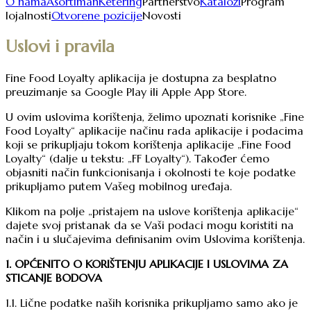
O nama
Asortiman
Ketering
Partnerstvo
Katalozi
Program
lojalnosti
Otvorene pozicije
Novosti
Uslovi i pravila
Fine Food Loyalty aplikacija je dostupna za besplatno
preuzimanje sa Google Play ili Apple App Store.
U ovim uslovima korištenja, želimo upoznati korisnike „Fine
Food Loyalty“ aplikacije načinu rada aplikacije i podacima
koji se prikupljaju tokom korištenja aplikacije „Fine Food
Loyalty“ (dalje u tekstu: „FF Loyalty“). Također ćemo
objasniti način funkcionisanja i okolnosti te koje podatke
prikupljamo putem Vašeg mobilnog uređaja.
Klikom na polje „pristajem na uslove korištenja aplikacije“
dajete svoj pristanak da se Vaši podaci mogu koristiti na
način i u slučajevima definisanim ovim Uslovima korištenja.
1. OPĆENITO O KORIŠTENJU APLIKACIJE I USLOVIMA ZA
STICANJE BODOVA
1.1. Lične podatke naših korisnika prikupljamo samo ako je