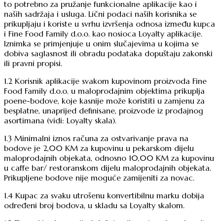
to potrebno za pružanje funkcionalne aplikacije kao i
naših sadržaja i usluga. Lični podaci naših korisnika se
prikupljaju i koriste u svrhu izvršenja odnosa između kupca
i Fine Food Family d.o.o. kao nosioca Loyalty aplikacije.
Iznimka se primjenjuje u onim slučajevima u kojima se
dobiva saglasnost ili obradu podataka dopuštaju zakonski
ili pravni propisi.
1.2 Korisnik aplikacije svakom kupovinom proizvoda Fine
Food Family d.o.o. u maloprodajnim objektima prikuplja
poene-bodove, koje kasnije može koristiti u zamjenu za
besplatne, unaprijed definisane, proizvode iz prodajnog
asortimana (vidi: Loyalty skala).
1.3 Minimalni iznos računa za ostvarivanje prava na
bodove je 2,00 KM za kupovinu u pekarskom dijelu
maloprodajnih objekata, odnosno 10,00 KM za kupovinu
u caffe bar/ restoranskom dijelu maloprodajnih objekata.
Prikupljene bodove nije moguće zamijeniti za novac.
1.4 Kupac za svaku utrošenu konvertibilnu marku dobija
određeni broj bodova, u skladu sa Loyalty skalom.