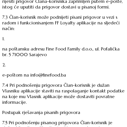
riješiti prigovor Člana-korisnika zaprimljen putem e-pošte,
istog će uputiti da prigovor dostavi u pisanoj formi.
7.3 Član-korisnik može podnijeti pisani prigovor u vezi s
radom i funkcionisanjem FF Loyalty aplikacije na sljedeći
način:
1
.
na poštansku adresu Fine Food Family d.o.o., ul. Pofalićka
br. 5 71000 Sarajevo
2
.
e-poštom na info@finefood.ba
7.4 Pri podnošenju prigovora Član-korisnik je dužan
Vlasniku aplikacije staviti na raspolaganje kontakt podatke
na koje mu Vlasnik aplikacije može dostaviti povratne
informacije.
Postupak rješavanja pisanih prigovora
7.5 Pri podnošenju pisanog prigovora Član-korisnik je