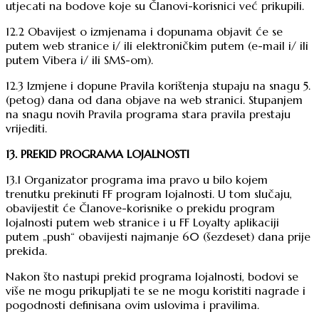
utjecati na bodove koje su Članovi-korisnici već prikupili.
12.2 Obavijest o izmjenama i dopunama objavit će se
putem web stranice i/ ili elektroničkim putem (e-mail i/ ili
putem Vibera i/ ili SMS-om).
12.3 Izmjene i dopune Pravila korištenja stupaju na snagu 5.
(petog) dana od dana objave na web stranici. Stupanjem
na snagu novih Pravila programa stara pravila prestaju
vrijediti.
13. PREKID PROGRAMA LOJALNOSTI
13.1 Organizator programa ima pravo u bilo kojem
trenutku prekinuti FF program lojalnosti. U tom slučaju,
obavijestit će Članove-korisnike o prekidu program
lojalnosti putem web stranice i u FF Loyalty aplikaciji
putem „push“ obavijesti najmanje 60 (šezdeset) dana prije
prekida.
Nakon što nastupi prekid programa lojalnosti, bodovi se
više ne mogu prikupljati te se ne mogu koristiti nagrade i
pogodnosti definisana ovim uslovima i pravilima.