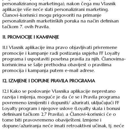
personaliziranog marketinga), nakon čega mu Vlasnik
aplikacije više neće slati personalizirani marketing.
Članovi-korisnici mogu prigovoriti na primanje
personaliziranih marketinških poruka na način definisan
tačkom 7. ovih Pravila.
11. PROMOCIJE I KAMPANJE
11.1 Vlasnik aplikacije ima pravo objavljivati privremene
promocije i kampanje radi postizanja uspjeha FF Loyalty
programa i uspostaviti posebna pravila za njih. Članovima-
korisnicima se šalje prethodna obavijest o pravilima
promocija i kampanja putem e-mail adrese.
12. IZMJENE I DOPUNE PRAVILA PROGRAMA
12.1 Kako se poslovanje Vlasnika aplikacije neprestano
razvija i mijenja, moguće je da će se i Pravila programa
povremeno izmijeniti i dopuniti/ ažurirati, uključujući FF
Loyalty program i njegove uslove (Loyalty skala i bonusi
definisani tačkom 2.7 Pravila), a Članovi-korisnici će o
tome biti pravovremeno obaviješteni. Izmjene i
dopune/ažuriranja neće imati retroaktivni učinak, tj. neće