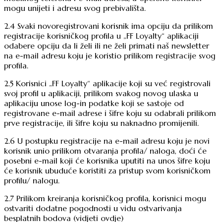
mogu unijeti i adresu svog prebivališta.
2.4 Svaki novoregistrovani korisnik ima opciju da prilikom
registracije korisničkog profila u „FF Loyalty“ aplikaciji
odabere opciju da li želi ili ne želi primati naš newsletter
na e-mail adresu koju je koristio prilikom registracije svog
profila.
2.5 Korisnici „FF Loyalty“ aplikacije koji su već registrovali
svoj profil u aplikaciji, prilikom svakog novog ulaska u
aplikaciju unose log-in podatke koji se sastoje od
registrovane e-mail adrese i šifre koju su odabrali prilikom
prve registracije, ili šifre koju su naknadno promijenili.
2.6 U postupku registracije na e-mail adresu koju je novi
korisnik unio prilikom otvaranja profila/ naloga, doći će
posebni e-mail koji će korisnika uputiti na unos šifre koju
će korisnik ubuduće koristiti za pristup svom korisničkom
profilu/ nalogu.
2.7 Prilikom kreiranja korisničkog profila, korisnici mogu
ostvariti dodatne pogodnosti u vidu ostvarivanja
besplatnih bodova (vidjeti ovdje)