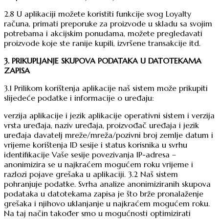
2.8 U aplikaciji možete koristiti funkcije svog Loyalty
računa, primati preporuke za proizvode u skladu sa svojim
potrebama i akcijskim ponudama, možete pregledavati
proizvode koje ste ranije kupili, izvršene transakcije itd.
3. PRIKUPLJANJE SKUPOVA PODATAKA U DATOTEKAMA
ZAPISA
3.1 Prilikom korištenja aplikacije naš sistem može prikupiti
slijedeće podatke i informacije o uređaju:
verzija aplikacije i jezik aplikacije operativni sistem i verzija
vrsta uređaja, naziv uređaja, proizvođač uređaja i jezik
uređaja davatelj mreže/mreža/pozivni broj zemlje datum i
vrijeme korištenja ID sesije i status korisnika u svrhu
identifikacije Vaše sesije povezivanja IP-adresa –
anonimizira se u najkraćem mogućem roku vrijeme i
razlozi pojave grešaka u aplikaciji. 3.2 Naš sistem
pohranjuje podatke. Svrha analize anonimiziranih skupova
podataka u datotekama zapisa je što brže pronalaženje
grešaka i njihovo uklanjanje u najkraćem mogućem roku.
Na taj način također smo u mogućnosti optimizirati