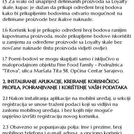
1.5 Za svaki od unaprijed definisanih proizvoda sa Loyalty
skale, kupac je dužan da prikupi određeni broj bodova
kako bi prikupljenim bodovima ostvario mogućnost na
definisane proizvode bez ikakve naknade.
1.6 Korisnik koji je prikupio određeni broj bodova ranijim
kupovinama proizvoda, može prikupljene bodove iskoristiti
u zamjenu za određene proizvode sa Loyalty skale bez
novčane naknade (listu proizvoda vidjeti ovdje).
1.7 Poeni-bodovi se mogu skupljati samo i isključivo u
maloprodajnom objektu Fine Food Family - Podružnica
"Titova", ulica Maršala Tita 58, Općina Centar Sarajevo.
2. INSTALIRANJE APLIKACIJE, KREIRANJE KORISNIČKOG
PROFILA, POHRANJIVANJE I KORIŠTENJE VAŠIH PODATAKA
2.1 Nakon instaliranja aplikacije na mobilni uređaj, u sekciji
registracija se unose traženi podaci koji su vidljivi na
zaslonu mobilnog uređaja, i bez kojih nije moguće
uspješno izvršiti registraciju novog korisnika.
2.3 Obavezno se popunjavaju polja: Ime i prezime, broj
mobilnog telefona i e-mail adresa, a opciono korisnici