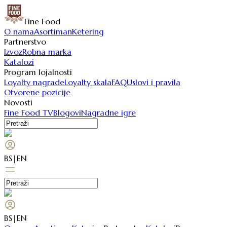
Fine Food
O nama
Asortiman
Ketering
Partnerstvo
Izvoz
Robna marka
Katalozi
Program lojalnosti
Loyalty nagrade
Loyalty skala
FAQ
Uslovi i pravila
Otvorene pozicije
Novosti
Fine Food TV
Blogovi
Nagradne igre
BS
|
EN
BS
|
EN